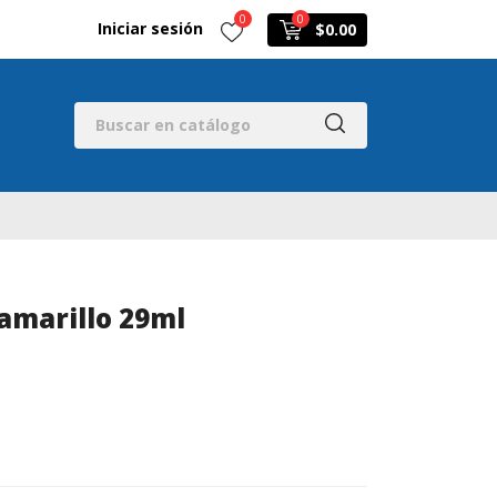
0
0
Iniciar sesión
$0.00
amarillo 29ml