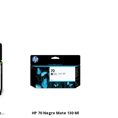
...
HP 70 Negro Mate 130 Ml
Cabeza