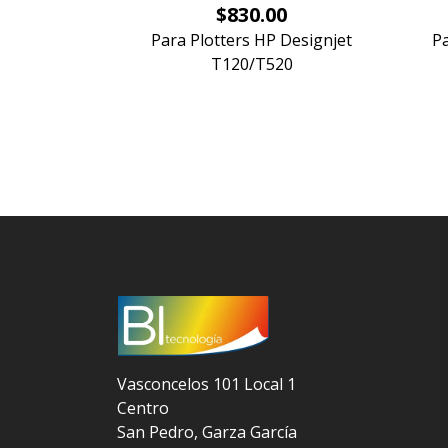
Precio
$830.00
Para Plotters HP Designjet
Pa
T120/T520
Vasconcelos 101 Local 1
Centro
San Pedro, Garza García