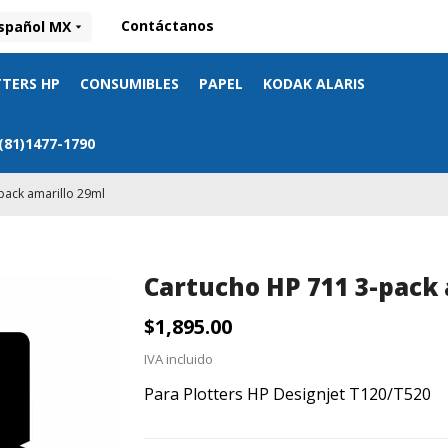
Contáctanos
spañol MX
TERS HP
CONSUMIBLES
PAPEL
KODAK ALARIS
 (81)1477-1790
pack amarillo 29ml
Cartucho HP 711 3-pack 
$1,895.00
IVA incluido
Para Plotters HP Designjet T120/T520