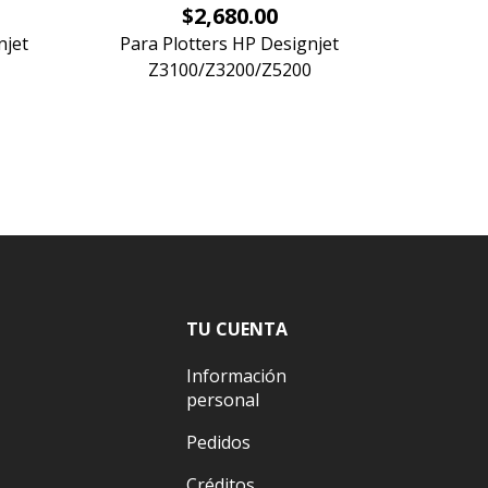
Precio
$2,680.00
njet
Para Plotters HP Designjet
Para P
Z3100/Z3200/Z5200
T120
TU CUENTA
Información
personal
Pedidos
Créditos