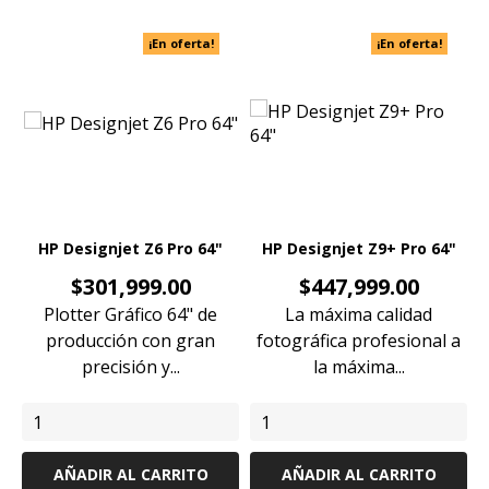
¡En oferta!
¡En oferta!
HP Designjet Z6 Pro 64"
HP Designjet Z9+ Pro 64"
Precio
Precio
$301,999.00
$447,999.00
Plotter Gráfico 64" de
La máxima calidad
producción con gran
fotográfica profesional a
precisión y...
la máxima...
AÑADIR AL CARRITO
AÑADIR AL CARRITO