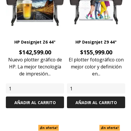
HP Designjet Z6 44"
HP Designjet Z9 44"
Precio
Precio
$142,599.00
$155,999.00
Nuevo plotter gráfico de
El plotter fotográfico con
HP. La mejor tecnología
mejor color y definición
de impresión...
en...
AÑADIR AL CARRITO
AÑADIR AL CARRITO
¡En oferta!
¡En oferta!