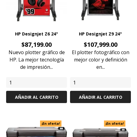
HP Designjet Z6 24"
HP Designjet Z9 24"
Precio
Precio
$87,199.00
$107,999.00
Nuevo plotter gráfico de
El plotter fotográfico con
HP. La mejor tecnología
mejor color y definición
de impresión...
en...
AÑADIR AL CARRITO
AÑADIR AL CARRITO
¡En oferta!
¡En oferta!