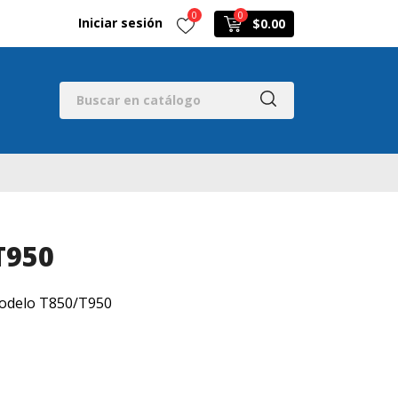
0
0
Iniciar sesión
$0.00
T950
modelo T850/T950