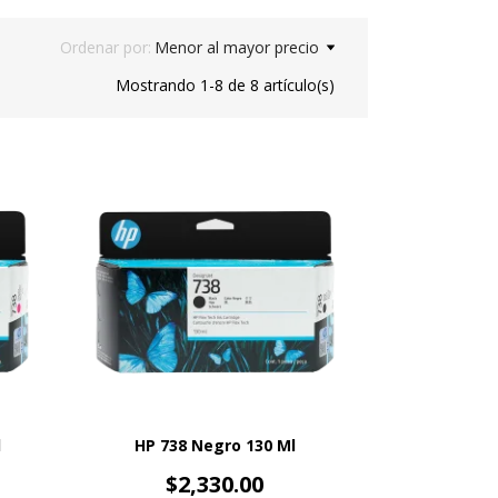
Ordenar por:
Menor al mayor precio
Mostrando 1-8 de 8 artículo(s)
l
HP 738 Negro 130 Ml
Precio
$2,330.00