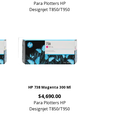
Para Plotters HP
Designjet T850/T950
HP 738 Magenta 300 Ml
Precio
$4,690.00
Para Plotters HP
Designjet T850/T950