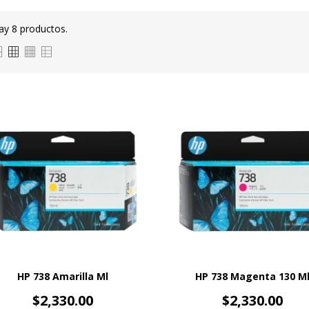
ay 8 productos.
HP 738 Amarilla Ml
HP 738 Magenta 130 M
Precio
Precio
$2,330.00
$2,330.00